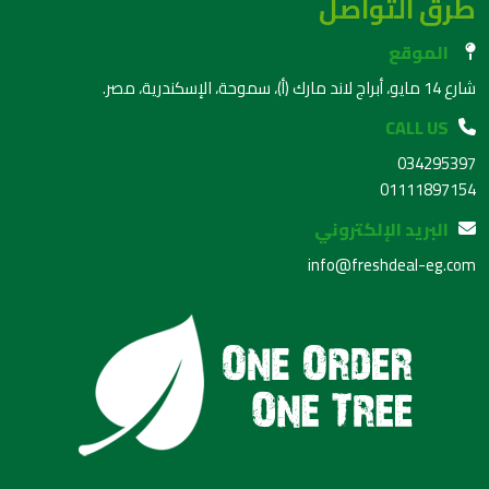
طرق التواصل
الموقع
شارع 14 مايو، أبراج لاند مارك (أ)، سموحة، الإسكندرية، مصر.
CALL US
034295397
01111897154
البريد الإلكتروني
info@freshdeal-eg.com