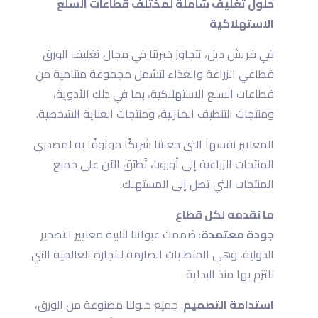
حلول تغليف شاملة لمختلف قطاعات السلع
الاستهلاكية
في فريش ديل، تتجاوز خبرتنا في مجال تغليف الورق
قطاعي الزراعة والغذاء لتشمل مجموعة متنامية من
قطاعات السلع الاستهلاكية، بما في ذلك الأدوية،
ومنتجات التنظيف المنزلية، ومنتجات العناية الشخصية.
المعايير نفسها التي جعلتنا شريكًا موثوقًا به لمصدري
المنتجات الزراعية إلى أوروبا، تُطبّق الآن على جميع
المنتجات التي تصل إلى المستهلك.
ما نقدمه لكل قطاع
جودة معتمدة
: صُممت عبواتنا لتلبية معايير التصدير
الدولية، وهي المتطلبات الصارمة للتجارة العالمية التي
نلتزم بها منذ البداية.
استدامة التصميم
: جميع حلولنا مصنوعة من الورق،