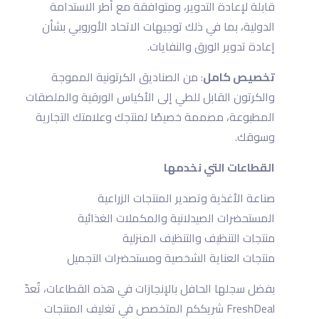
قابلة لإعادة التدوير، ومتوافقة مع أطر الاستدامة
الدولية، بما في ذلك توجيهات الاتحاد الأوروبي بشأن
إعادة تدوير الورق والنفايات.
تخصيص كامل
: من الصناديق الكرتونية المموجة
والكرتون القابل للطي إلى الأكياس الورقية والملصقات
المطبوعة، مصممة خصيصًا لمنتجك وعلامتك التجارية
وسوقك.
القطاعات التي نخدمها
صناعة الأغذية وتصدير المنتجات الزراعية
المستحضرات الصيدلانية والمكملات الغذائية
منتجات التنظيف والتنظيف المنزلية
منتجات العناية الشخصية ومستحضرات التجميل
بفضل سجلها الحافل بالإنجازات في هذه القطاعات، تُعدّ
FreshDeal شريككم المتخصص في تغليف المنتجات